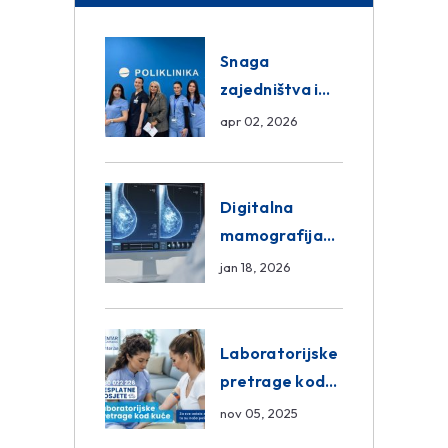
Snaga
zajedništva i
razmjena
apr 02, 2026
znanja unutar
ASA Medical
Group
Digitalna
mamografija
Sarajevo –
jan 18, 2026
Pregled
Eurofarm
Centar
Laboratorijske
Poliklinika
pretrage kod
kuće – novo u
nov 05, 2025
Eurofam