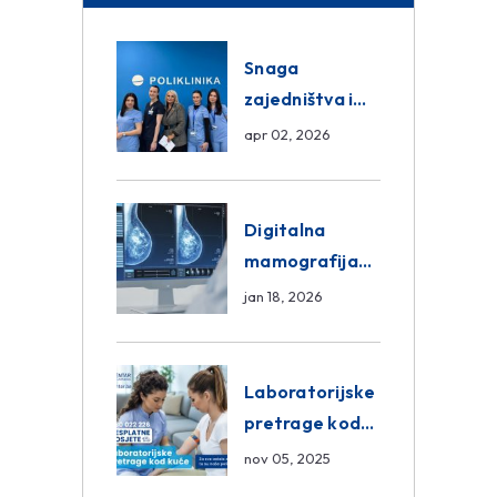
Snaga
zajedništva i
razmjena
apr 02, 2026
znanja unutar
ASA Medical
Group
Digitalna
mamografija
Sarajevo –
jan 18, 2026
Pregled
Eurofarm
Centar
Laboratorijske
Poliklinika
pretrage kod
kuće – novo u
nov 05, 2025
Eurofam