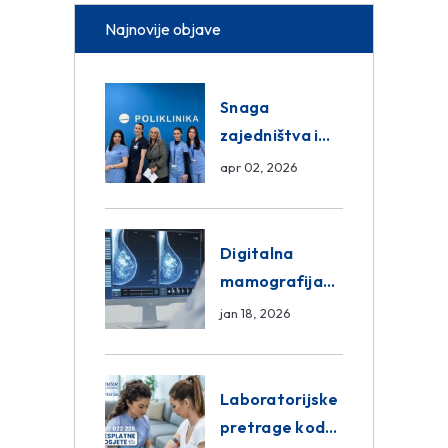
Najnovije objave
Snaga
zajedništva i
razmjena
apr 02, 2026
znanja unutar
ASA Medical
Group
Digitalna
mamografija
Sarajevo –
jan 18, 2026
Pregled
Eurofarm
Centar
Laboratorijske
Poliklinika
pretrage kod