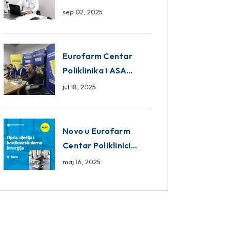
da ili ne?
sep 02, 2025
Eurofarm Centar
Poliklinika i ASA
CENTRAL osiguranje
jul 18, 2025
novi sponzori
Košarkaškog saveza
BiH
Novo u Eurofarm
Centar Poliklinici
Tuzla – opća, dječija i
maj 16, 2025
kardiovaskularna
hirurgija