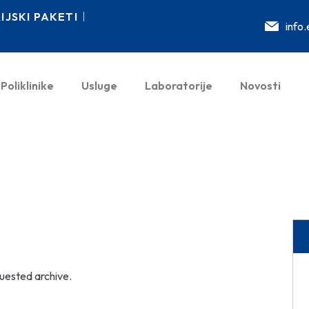
JSKI PAKETI
info
Poliklinike
Usluge
Laboratorije
Novosti
quested archive.