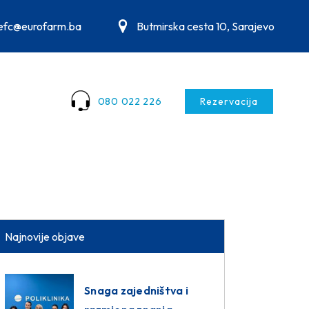
.efc@eurofarm.ba
Butmirska cesta 10, Sarajevo
080 022 226
Rezervacija
Najnovije objave
Snaga zajedništva i