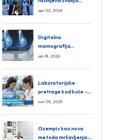
razmjena znanja
unutar ASA Medical
apr 02, 2026
Group
Digitalna
mamografija
Sarajevo – Pregled
jan 18, 2026
Eurofarm Centar
Poliklinika
Laboratorijske
pretrage kod kuće –
novo u Eurofam
nov 05, 2025
Centar Poliklinici
Ozempic kao nova
metoda mršavljenja: